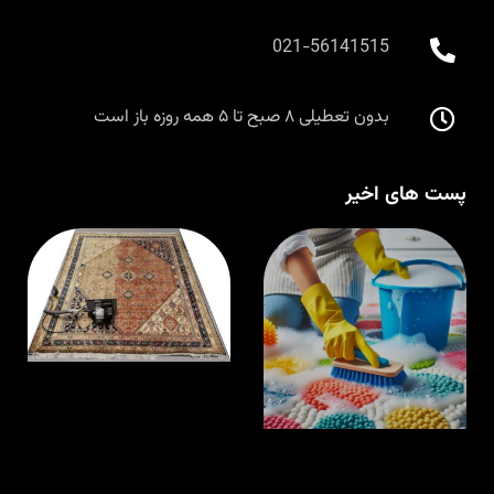
021-56141515
بدون تعطیلی ۸ صبح تا ۵ همه روزه باز است
پست های اخیر
قالیشویی در
ق
اسلامشهر با
م
مواد نانو و
ا
ضدحساسیت