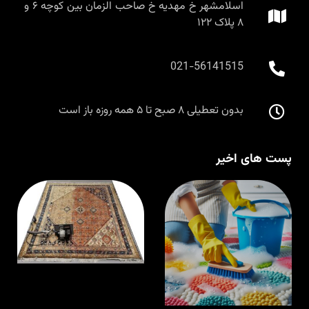
اسلامشهر خ مهدیه خ صاحب الزمان بین کوچه ۶ و
۸ پلاک ۱۲۲
021-56141515
بدون تعطیلی ۸ صبح تا ۵ همه روزه باز است
پست های اخیر
قالیشویی در
ق
اسلامشهر با
م
مواد نانو و
ا
ضدحساسیت