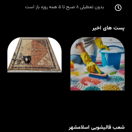
بدون تعطیلی ۸ صبح تا ۵ همه روزه باز است
پست های اخیر
قالیشویی در
ق
اسلامشهر با
م
مواد نانو و
ا
ضدحساسیت
شعب قالیشویی اسلامشهر