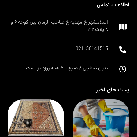
اطلاعات تماس
اسلامشهر خ مهدیه خ صاحب الزمان بین کوچه ۶ و
۸ پلاک ۱۲۲
021-56141515
بدون تعطیلی ۸ صبح تا ۵ همه روزه باز است
پست های اخیر
قالیشویی در
ق
اسلامشهر با
م
مواد نانو و
ا
ضدحساسیت