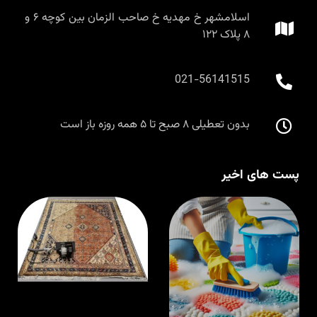
اسلامشهر خ مهدیه خ صاحب الزمان بین کوچه ۶ و
۸ پلاک ۱۲۲
021-56141515
بدون تعطیلی ۸ صبح تا ۵ همه روزه باز است
پست های اخیر
قالیشویی در
ق
اسلامشهر با
م
مواد نانو و
ا
ضدحساسیت