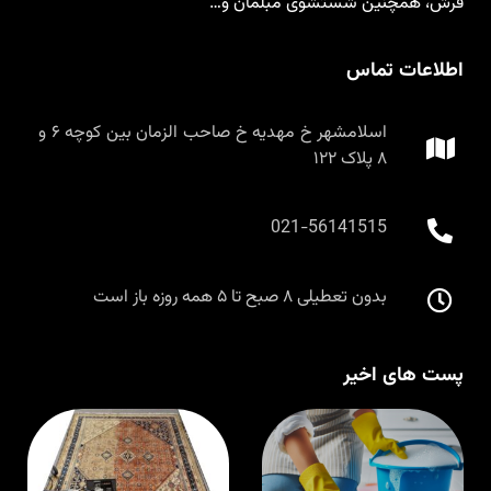
فرش، همچنین شستشوی مبلمان و…
اطلاعات تماس
اسلامشهر خ مهدیه خ صاحب الزمان بین کوچه ۶ و
۸ پلاک ۱۲۲
021-56141515
بدون تعطیلی ۸ صبح تا ۵ همه روزه باز است
پست های اخیر
قالیشویی در
ق
اسلامشهر با
م
مواد نانو و
ا