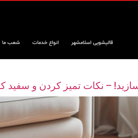
قالیشویی اسلامشهر
انواع خدمات
شعب ما
زید! – نکات تمیز کردن و سفید ک