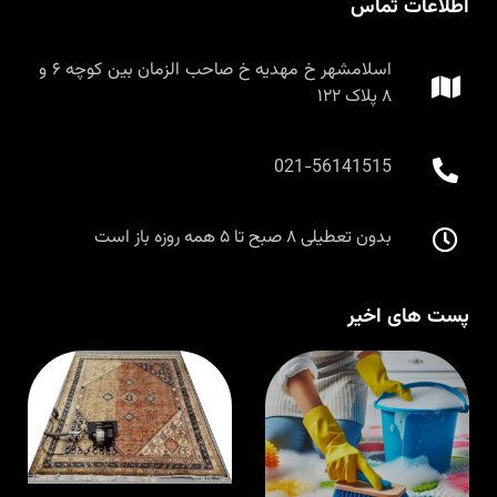
اطلاعات تماس
اسلامشهر خ مهدیه خ صاحب الزمان بین کوچه ۶ و
۸ پلاک ۱۲۲
021-56141515
بدون تعطیلی ۸ صبح تا ۵ همه روزه باز است
پست های اخیر
قالیشویی در
ق
اسلامشهر با
م
مواد نانو و
ا
ضدحساسیت