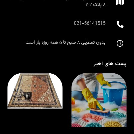
۸ پلاک ۱۲۲
021-56141515
بدون تعطیلی ۸ صبح تا ۵ همه روزه باز است
پست های اخیر
قالیشویی در
ق
اسلامشهر با
م
مواد نانو و
ا
ضدحساسیت