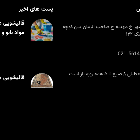
س
پست های اخیر
قالیشویی د
هر خ مهدیه خ صاحب الزمان بین کوچه
مواد نانو 
021-5614
ا ۵ همه روزه باز است
قالیشویی م